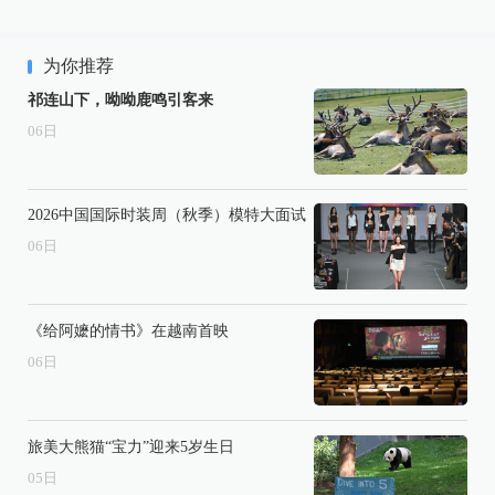
为你推荐
祁连山下，呦呦鹿鸣引客来
06
日
2026中国国际时装周（秋季）模特大面试
06
日
《给阿嬷的情书》在越南首映
06
日
旅美大熊猫“宝力”迎来5岁生日
05
日