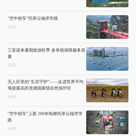
“空中校车”托举云端求学路
05
日
三亚迎来暑期旅游旺季 多举措保障服务质
量
05
日
无人区里的“生灵守护”——走进世界平均
海拔最高的羌塘国家级自然保护区
04
日
“空中校车”上新 288米电梯托举云端求学
路
04
日