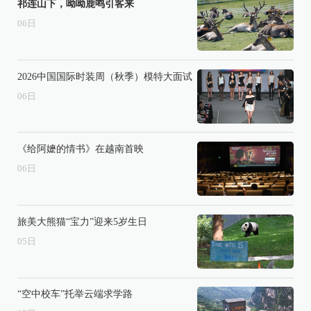
祁连山下，呦呦鹿鸣引客来
06
日
2026中国国际时装周（秋季）模特大面试
06
日
《给阿嬷的情书》在越南首映
06
日
旅美大熊猫“宝力”迎来5岁生日
05
日
“空中校车”托举云端求学路