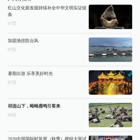
红山文化新发掘持续补全中华文明实证链
条
07
日
加固渔排防台风
07
日
暑期出游 乐享美好时光
07
日
祁连山下，呦呦鹿鸣引客来
06
日
2026中国国际时装周（秋季）模特大面试