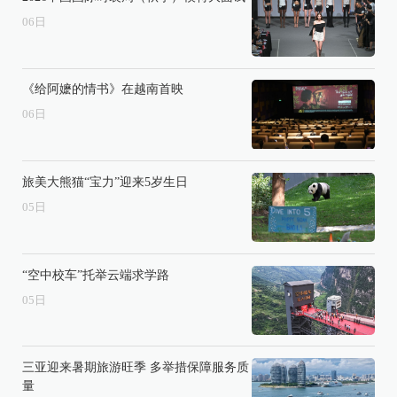
06
日
《给阿嬷的情书》在越南首映
06
日
旅美大熊猫“宝力”迎来5岁生日
05
日
“空中校车”托举云端求学路
05
日
三亚迎来暑期旅游旺季 多举措保障服务质
量