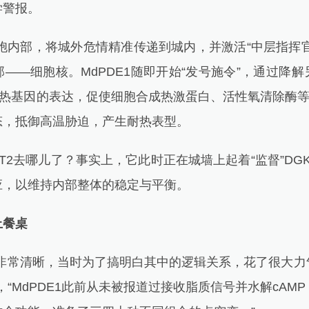
学警报。
部，将城外危情精准传递到城内，并激活“中层指挥官”
——细胞核。MdPDE1随即开始“发号施令”，通过降
耐热基因的表达，促使细胞合成热激蛋白、活性氧清除酶等
态，抵御高温胁迫，产生耐热表型。
去哪儿了？事实上，它此时正在城墙上起着“监督”DG
应，以维持内部整体的稳定与平衡。
上餐桌
常清晰，当时为了搞明白其中的逻辑关系，花了很大力
，“MdPDE1此前从未被报道过接收脂质信号并水解cAM