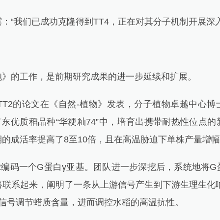
“我们已成功克隆得到TT4，正在对其分子机制开展深入
的工作，是前期研究成果的进一步延续和扩展。
TT2的论文在《自然-植物》发表，分子植物卓越中心博
广东优质稻品种“华粳籼74”中，培育出携带耐热性位点
的成活率提高了8至10倍，且在高温胁迫下单株产量增幅达
编码一个G蛋白γ亚基。团队进一步深挖后，系统地将G
路联系起来，阐明了一条从上游信号产生到下游生理生化响
子信号调节蜡质含量，进而调控水稻的高温抗性。