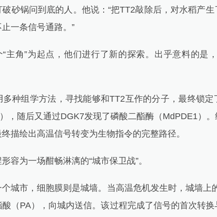
砂锅问到底的人。他说：“把TT2敲除后，对水稻产生
止一条信号通路。”
“主角”为起点，他们进行了新的探索。出乎意料的是，
。
种组学方法，寻找能够和TT2互作的分子，最终锁定
7），随后又通过DGK7发现了磷酸二酯酶（MdPDE1）
最终描绘出高温信号转变为生物指令的完整路径。
容为一场酣畅淋漓的“城市保卫战”。
城市，细胞膜则是城墙。当高温危机发生时，城墙上的“哨
脂酸（PA），向城内送信。该过程完成了信号的首次转换