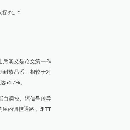
探究。”
士后阚义是论文第一作
的新耐热品系。相较于对
54.7%。
蛋白调控、钙信号传导
应的调控通路，即TT