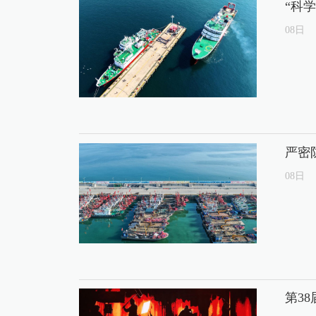
“科
08
日
严密
08
日
第3