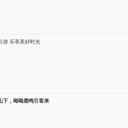
出游 乐享美好时光
山下，呦呦鹿鸣引客来