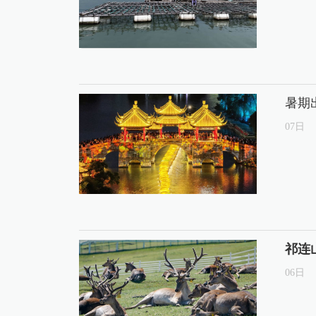
暑期
07
日
祁连
06
日