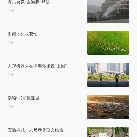
直击台风“白海豚”登陆
10
日
田间地头收获忙
10
日
人形机器人在深圳多场景“上岗”
10
日
晨曦中的“帐篷城”
09
日
安徽桐城：六尺巷暑期文旅热