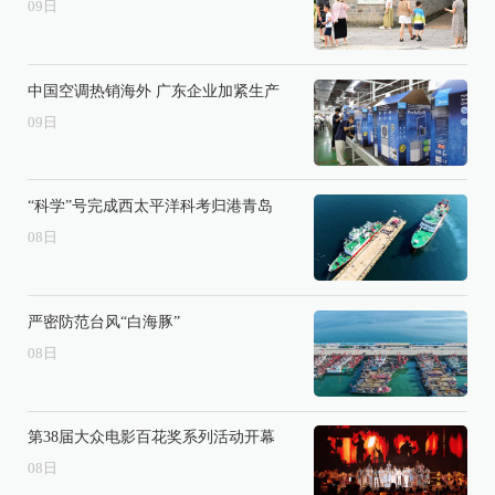
09
日
中国空调热销海外 广东企业加紧生产
09
日
“科学”号完成西太平洋科考归港青岛
08
日
严密防范台风“白海豚”
08
日
第38届大众电影百花奖系列活动开幕
08
日