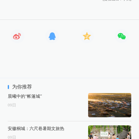
为你推荐
晨曦中的“帐篷城”
09
日
安徽桐城：六尺巷暑期文旅热
09
日