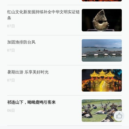
红山文化新发掘持续补全中华文明实证链
条
07
日
加固渔排防台风
07
日
暑期出游 乐享美好时光
07
日
祁连山下，呦呦鹿鸣引客来
06
日