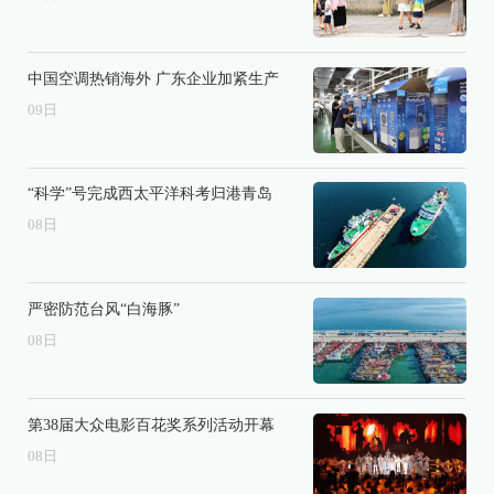
中国空调热销海外 广东企业加紧生产
09
日
“科学”号完成西太平洋科考归港青岛
08
日
严密防范台风“白海豚”
08
日
第38届大众电影百花奖系列活动开幕
08
日