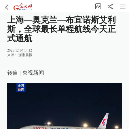
上海—奥克兰—布宜诺斯艾利
斯，全球最长单程航线今天正
式通航
2025-12-04 14:12
来源：
潇湘晨报
转自 | 央视新闻