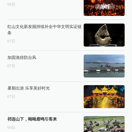
08
日
红山文化新发掘持续补全中华文明实证链
条
07
日
加固渔排防台风
07
日
暑期出游 乐享美好时光
07
日
祁连山下，呦呦鹿鸣引客来
06
日