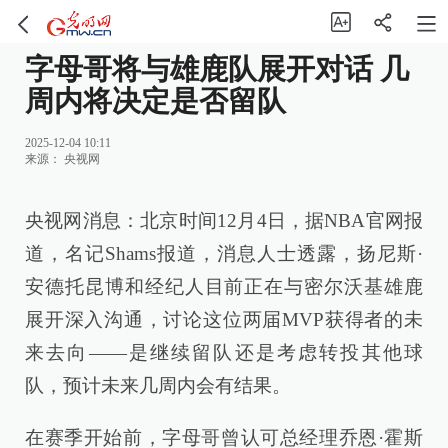
字母哥将与雄鹿队展开对话 几
周内将决定是否留队
2025-12-04 10:11
来源：
央视网
央视网消息：北京时间12月4日，据NBA官网报
道，名记Shams报道，消息人士透露，扬尼斯·
安德托昆博和经纪人目前正在与密尔沃基雄鹿
展开深入沟通，讨论这位两届MVP获得者的未
来去向——是继续留队还是考虑转投其他球
队，预计未来几周内会有结果。
在赛季开始前，字母哥曾认可总经理乔恩·霍斯