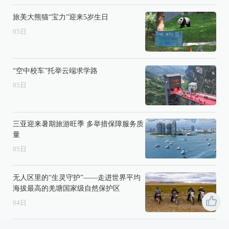
旅美大熊猫“宝力”迎来5岁生日
05
日
“空中校车”托举云端求学路
05
日
三亚迎来暑期旅游旺季 多举措保障服务质
量
05
日
无人区里的“生灵守护”——走进世界平均
海拔最高的羌塘国家级自然保护区
04
日