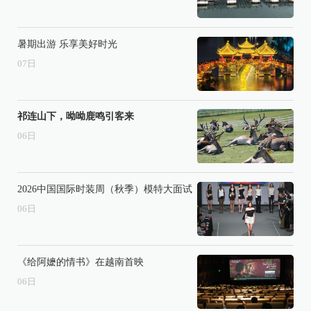
暑期出游 乐享美好时光
07
日
祁连山下，呦呦鹿鸣引客来
06
日
2026中国国际时装周（秋季）模特大面试
06
日
《给阿嬷的情书》在越南首映
06
日