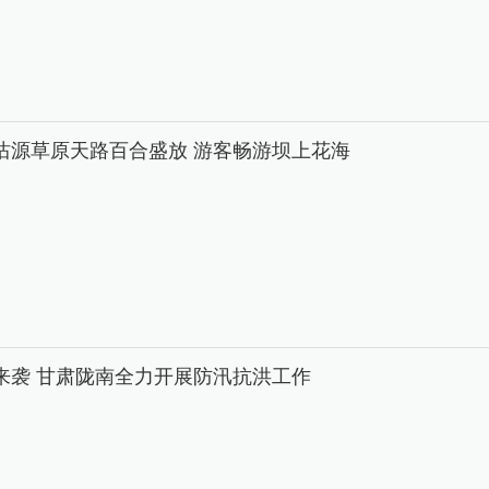
沽源草原天路百合盛放 游客畅游坝上花海
来袭 甘肃陇南全力开展防汛抗洪工作