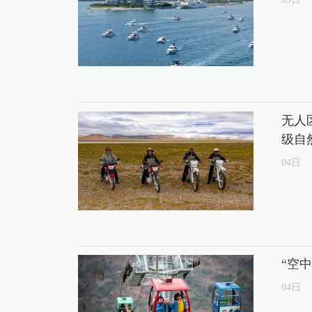
无人
级自
04
日
“空
04
日