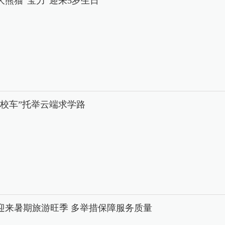
大熊猫“宝力”迎来5岁生日
中校车”托举云端求学路
迎来暑期旅游旺季 多举措保障服务质量