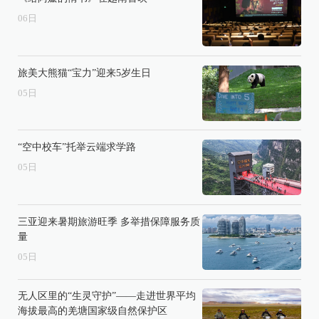
06
日
旅美大熊猫“宝力”迎来5岁生日
05
日
“空中校车”托举云端求学路
05
日
三亚迎来暑期旅游旺季 多举措保障服务质
量
05
日
无人区里的“生灵守护”——走进世界平均
海拔最高的羌塘国家级自然保护区