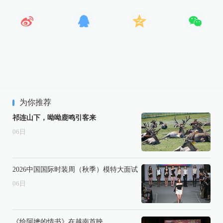
为你推荐
祁连山下，呦呦鹿鸣引客来
06
日
2026中国国际时装周（秋季）模特大面试
06
日
《给阿嬷的情书》在越南首映