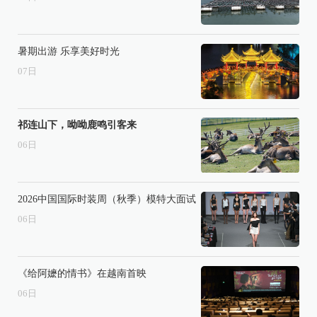
暑期出游 乐享美好时光
07
日
祁连山下，呦呦鹿鸣引客来
06
日
2026中国国际时装周（秋季）模特大面试
06
日
《给阿嬷的情书》在越南首映
06
日