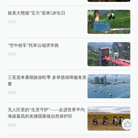
旅美大熊猫“宝力”迎来5岁生日
05
日
“空中校车”托举云端求学路
05
日
三亚迎来暑期旅游旺季 多举措保障服务质
量
05
日
无人区里的“生灵守护”——走进世界平均
海拔最高的羌塘国家级自然保护区
04
日