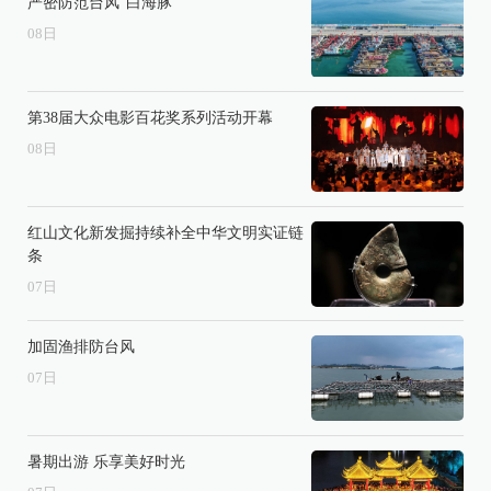
严密防范台风“白海豚”
08
日
第38届大众电影百花奖系列活动开幕
08
日
红山文化新发掘持续补全中华文明实证链
条
07
日
加固渔排防台风
07
日
暑期出游 乐享美好时光