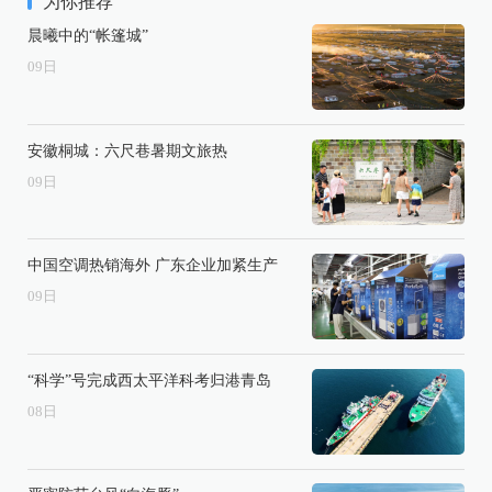
为你推荐
晨曦中的“帐篷城”
09
日
安徽桐城：六尺巷暑期文旅热
09
日
中国空调热销海外 广东企业加紧生产
09
日
“科学”号完成西太平洋科考归港青岛
08
日