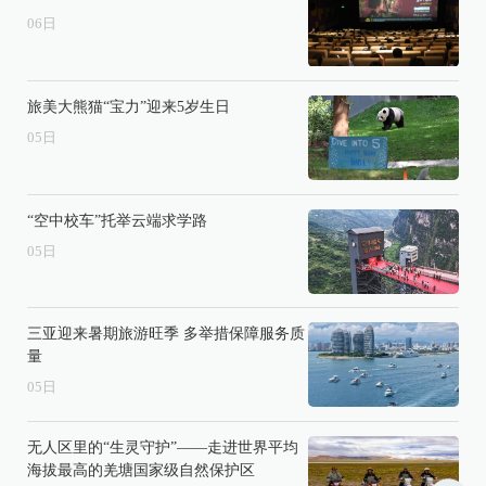
06
日
旅美大熊猫“宝力”迎来5岁生日
05
日
“空中校车”托举云端求学路
05
日
三亚迎来暑期旅游旺季 多举措保障服务质
量
05
日
无人区里的“生灵守护”——走进世界平均
海拔最高的羌塘国家级自然保护区