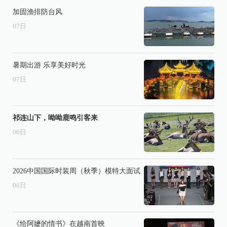
加固渔排防台风
07
日
暑期出游 乐享美好时光
07
日
祁连山下，呦呦鹿鸣引客来
06
日
2026中国国际时装周（秋季）模特大面试
06
日
《给阿嬷的情书》在越南首映