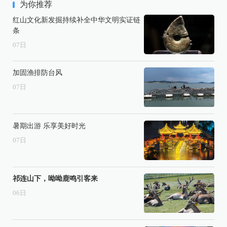
为你推荐
红山文化新发掘持续补全中华文明实证链
条
07
日
加固渔排防台风
07
日
暑期出游 乐享美好时光
07
日
祁连山下，呦呦鹿鸣引客来
06
日