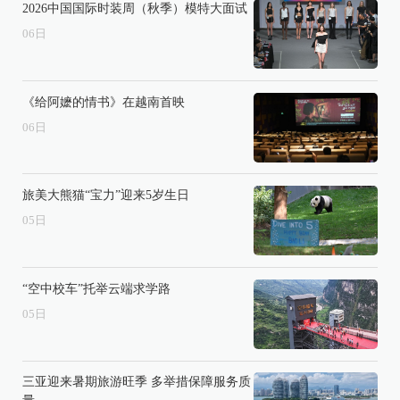
2026中国国际时装周（秋季）模特大面试
06
日
《给阿嬷的情书》在越南首映
06
日
旅美大熊猫“宝力”迎来5岁生日
05
日
“空中校车”托举云端求学路
05
日
三亚迎来暑期旅游旺季 多举措保障服务质