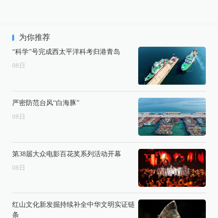
为你推荐
“科学”号完成西太平洋科考归港青岛
08
日
严密防范台风“白海豚”
08
日
第38届大众电影百花奖系列活动开幕
08
日
红山文化新发掘持续补全中华文明实证链
条