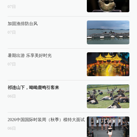
07
日
加固渔排防台风
07
日
暑期出游 乐享美好时光
07
日
祁连山下，呦呦鹿鸣引客来
06
日
2026中国国际时装周（秋季）模特大面试
06
日