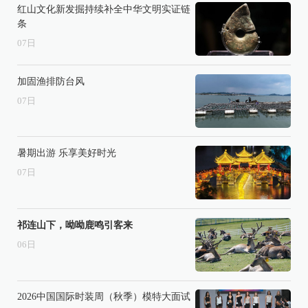
红山文化新发掘持续补全中华文明实证链
条
07
日
加固渔排防台风
07
日
暑期出游 乐享美好时光
07
日
祁连山下，呦呦鹿鸣引客来
06
日
2026中国国际时装周（秋季）模特大面试