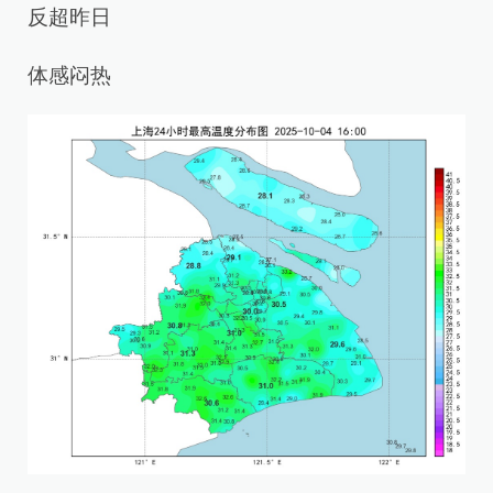
反超昨日
体感闷热