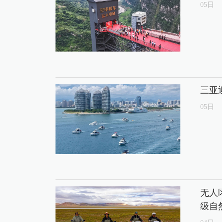
05
日
三亚
05
日
无人
级自