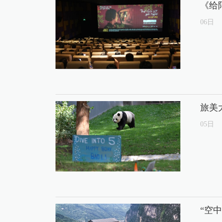
《给
06
日
旅美
05
日
“空