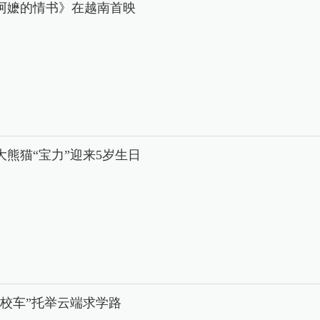
阿嬷的情书》在越南首映
大熊猫“宝力”迎来5岁生日
中校车”托举云端求学路