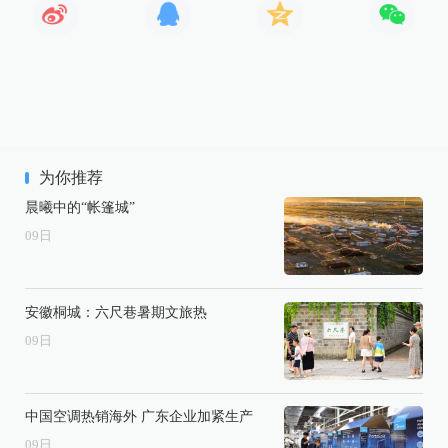
为你推荐
晨曦中的“帐篷城”
09
日
安徽桐城：六尺巷暑期文旅热
09
日
中国空调热销海外 广东企业加紧生产
09
日