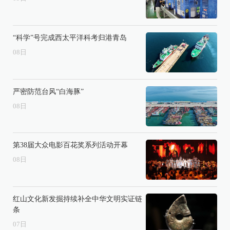
“科学”号完成西太平洋科考归港青岛
08
日
严密防范台风“白海豚”
08
日
第38届大众电影百花奖系列活动开幕
08
日
红山文化新发掘持续补全中华文明实证链
条
07
日