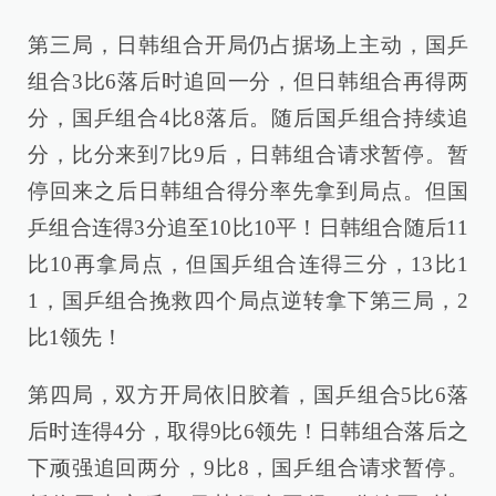
第三局，日韩组合开局仍占据场上主动，国乒
组合3比6落后时追回一分，但日韩组合再得两
分，国乒组合4比8落后。随后国乒组合持续追
分，比分来到7比9后，日韩组合请求暂停。暂
停回来之后日韩组合得分率先拿到局点。但国
乒组合连得3分追至10比10平！日韩组合随后11
比10再拿局点，但国乒组合连得三分，13比1
1，国乒组合挽救四个局点逆转拿下第三局，2
比1领先！
第四局，双方开局依旧胶着，国乒组合5比6落
后时连得4分，取得9比6领先！日韩组合落后之
下顽强追回两分，9比8，国乒组合请求暂停。