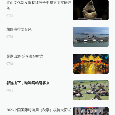
红山文化新发掘持续补全中华文明实证链
条
07
日
加固渔排防台风
07
日
暑期出游 乐享美好时光
07
日
祁连山下，呦呦鹿鸣引客来
06
日
2026中国国际时装周（秋季）模特大面试