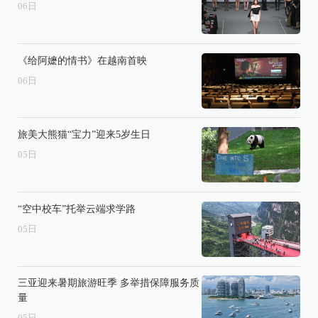
06
日
《给阿嬷的情书》在越南首映
06
日
旅美大熊猫“宝力”迎来5岁生日
05
日
“空中校车”托举云端求学路
05
日
三亚迎来暑期旅游旺季 多举措保障服务质
量