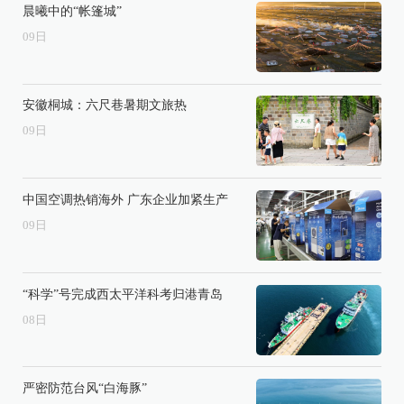
晨曦中的“帐篷城”
09
日
安徽桐城：六尺巷暑期文旅热
09
日
中国空调热销海外 广东企业加紧生产
09
日
“科学”号完成西太平洋科考归港青岛
08
日
严密防范台风“白海豚”