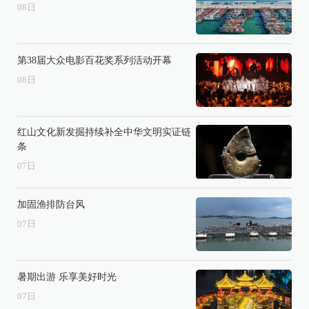
08
日
第38届大众电影百花奖系列活动开幕
08
日
红山文化新发掘持续补全中华文明实证链
条
07
日
加固渔排防台风
07
日
暑期出游 乐享美好时光
07
日