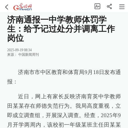
济南通报一中学教师体罚学
生：给予记过处分并调离工作
岗位
2025-09-19 08:34
来源：
中国新闻周刊
济南市市中区教育和体育局9月18日发布通
报：
近日，网上有家长反映济南育英中学教师
田某某存在师德失范行为。我局高度重视，立
即成立调查组，开展深入调查。经查，2025年9
月开学两周内，该校初一年级某班主任田某某