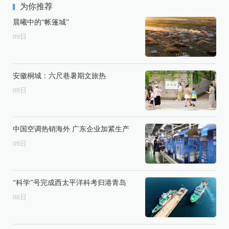
为你推荐
晨曦中的“帐篷城”
09
日
安徽桐城：六尺巷暑期文旅热
09
日
中国空调热销海外 广东企业加紧生产
09
日
“科学”号完成西太平洋科考归港青岛
08
日