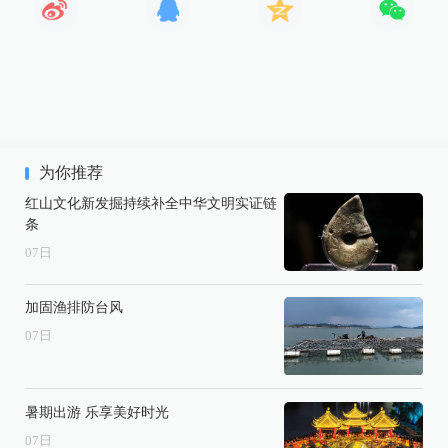
为你推荐
红山文化新发掘持续补全中华文明实证链
条
07
日
加固渔排防台风
07
日
暑期出游 乐享美好时光
07
日