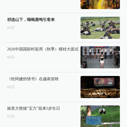
祁连山下，呦呦鹿鸣引客来
06
日
2026中国国际时装周（秋季）模特大面试
06
日
《给阿嬷的情书》在越南首映
06
日
旅美大熊猫“宝力”迎来5岁生日
05
日