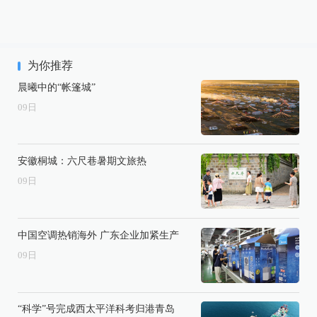
为你推荐
晨曦中的“帐篷城”
09
日
安徽桐城：六尺巷暑期文旅热
09
日
中国空调热销海外 广东企业加紧生产
09
日
“科学”号完成西太平洋科考归港青岛