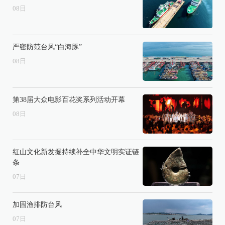
08
日
严密防范台风“白海豚”
08
日
第38届大众电影百花奖系列活动开幕
08
日
红山文化新发掘持续补全中华文明实证链
条
07
日
加固渔排防台风
07
日