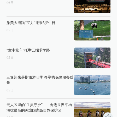
06
日
旅美大熊猫“宝力”迎来5岁生日
05
日
“空中校车”托举云端求学路
05
日
三亚迎来暑期旅游旺季 多举措保障服务质
量
05
日
无人区里的“生灵守护”——走进世界平均
海拔最高的羌塘国家级自然保护区