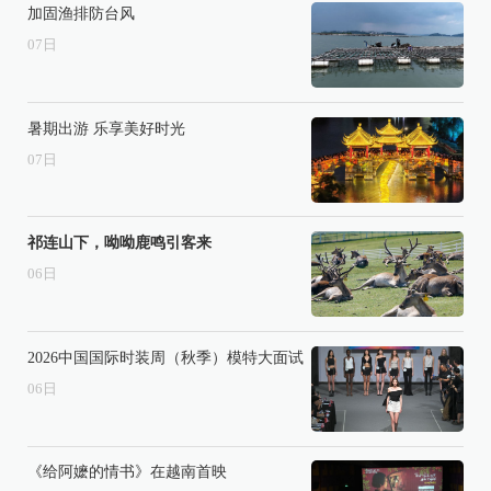
加固渔排防台风
07
日
暑期出游 乐享美好时光
07
日
祁连山下，呦呦鹿鸣引客来
06
日
2026中国国际时装周（秋季）模特大面试
06
日
《给阿嬷的情书》在越南首映