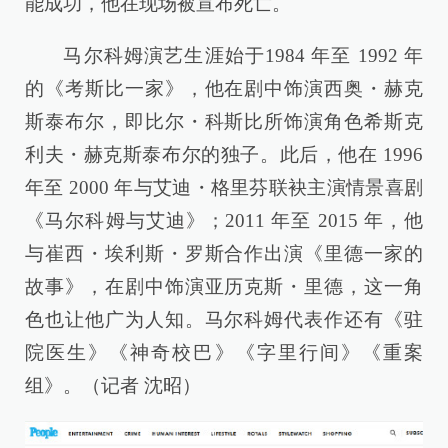
能成功，他在现场被宣布死亡。
马尔科姆演艺生涯始于1984 年至 1992 年
的《考斯比一家》，他在剧中饰演西奥・赫克
斯泰布尔，即比尔・科斯比所饰演角色希斯克
利夫・赫克斯泰布尔的独子。此后，他在 1996
年至 2000 年与艾迪・格里芬联袂主演情景喜剧
《马尔科姆与艾迪》；2011 年至 2015 年，他
与崔西・埃利斯・罗斯合作出演《里德一家的
故事》，在剧中饰演亚历克斯・里德，这一角
色也让他广为人知。马尔科姆代表作还有《驻
院医生》《神奇校巴》《字里行间》《重案
组》。（记者 沈昭）