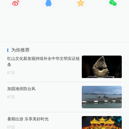
为你推荐
红山文化新发掘持续补全中华文明实证链
条
07
日
加固渔排防台风
07
日
暑期出游 乐享美好时光
07
日