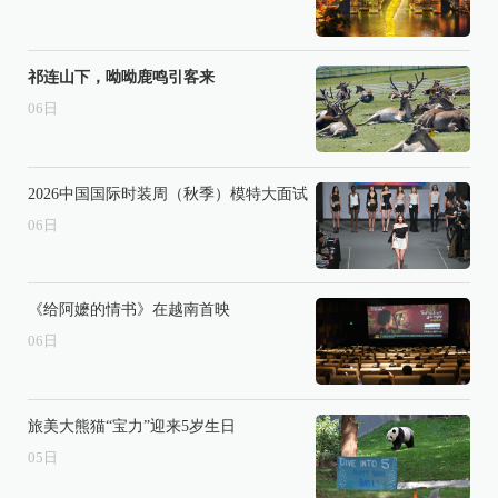
祁连山下，呦呦鹿鸣引客来
06
日
2026中国国际时装周（秋季）模特大面试
06
日
《给阿嬷的情书》在越南首映
06
日
旅美大熊猫“宝力”迎来5岁生日
05
日