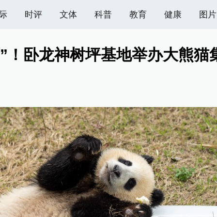
际
时评
文体
科普
教育
健康
图片
萌”！卧龙神树坪基地举办大熊猫