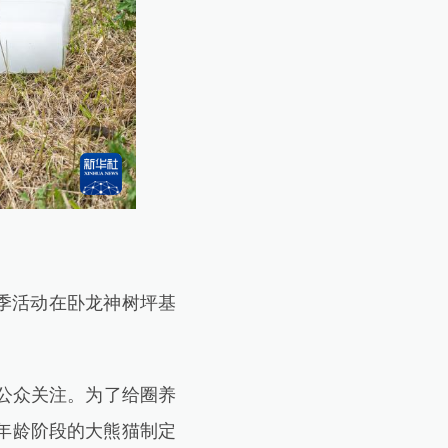
季活动在卧龙神树坪基
公众关注。为了给圈养
年龄阶段的大熊猫制定