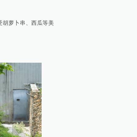
受胡萝卜串、西瓜等美