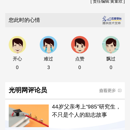
[ 责任编辑:黄童欣 ]
您此时的心情
开心
难过
点赞
飘过
0
3
0
0
光明网评论员
44岁父亲考上“985”研究生，
不只是个人的励志故事