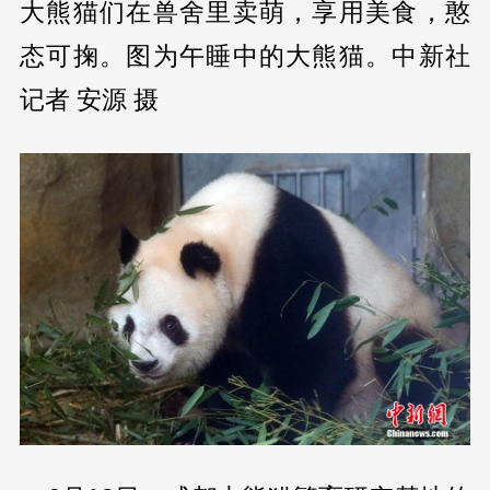
大熊猫们在兽舍里卖萌，享用美食，憨
态可掬。图为午睡中的大熊猫。中新社
记者 安源 摄