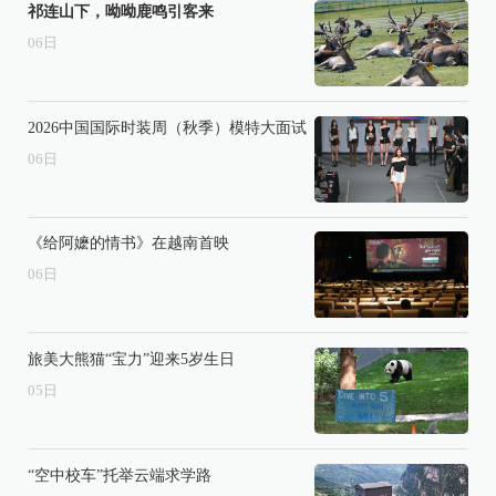
祁连山下，呦呦鹿鸣引客来
06
日
2026中国国际时装周（秋季）模特大面试
06
日
《给阿嬷的情书》在越南首映
06
日
旅美大熊猫“宝力”迎来5岁生日
05
日
“空中校车”托举云端求学路