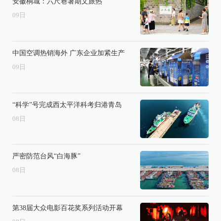
安徽桐城：六尺巷暑期文旅热
09
日
中国空调热销海外 广东企业加紧生产
09
日
“科学”号完成西太平洋科考归港青岛
08
日
严密防范台风“白海豚”
08
日
第38届大众电影百花奖系列活动开幕