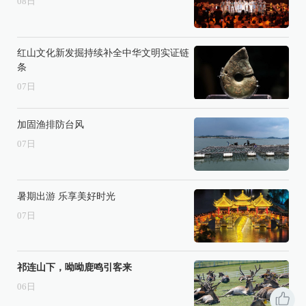
08
日
红山文化新发掘持续补全中华文明实证链
条
07
日
加固渔排防台风
07
日
暑期出游 乐享美好时光
07
日
祁连山下，呦呦鹿鸣引客来
06
日