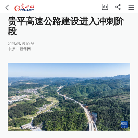
贵平高速公路建设进入冲刺阶
段
2025-05-15 09:56
来源：
新华网