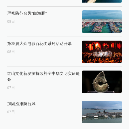
严密防范台风“白海豚”
08
日
第38届大众电影百花奖系列活动开幕
08
日
红山文化新发掘持续补全中华文明实证链
条
07
日
加固渔排防台风
07
日