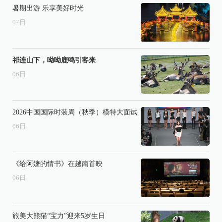
暑期出游 乐享美好时光
07
日
祁连山下，呦呦鹿鸣引客来
06
日
2026中国国际时装周（秋季）模特大面试
06
日
《给阿嬷的情书》在越南首映
06
日
旅美大熊猫“宝力”迎来5岁生日