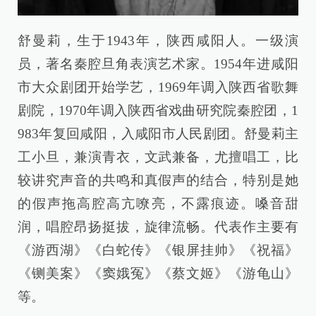
舒曼莉，生于1943年，陕西咸阳人。一级演
员，著名秦腔旦角表演艺术家。1954年进咸阳
市大众剧团开始学艺，1969年调入陕西省歌舞
剧院，1970年调入陕西省戏曲研究院秦腔团，1
983年复回咸阳，入咸阳市人民剧团。舒曼莉主
工小旦，兼演青衣，文武兼备，尤擅唱工，比
较讲究声音的共鸣和真假声的结合，特别是她
的假声拖高腔高亢嘹亮，不露痕迹。嗓音甜
润，唱腔昂扬挺拔，旋律流畅。代表作主要有
《游西湖》《白蛇传》《银屏挂帅》《祝福》
《铡美案》《窦娥冤》《蔡文姬》《游龟山》
等。