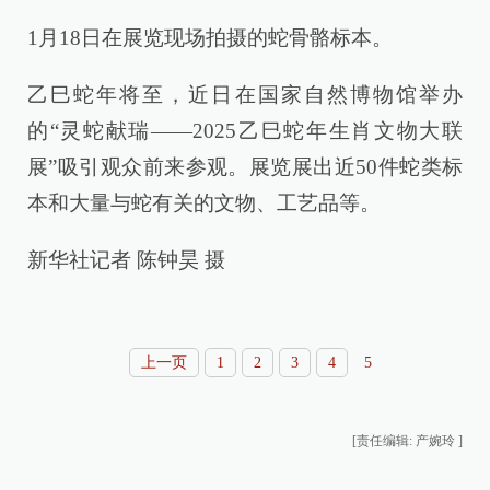
1月18日在展览现场拍摄的蛇骨骼标本。
乙巳蛇年将至，近日在国家自然博物馆举办
的“灵蛇献瑞——2025乙巳蛇年生肖文物大联
展”吸引观众前来参观。展览展出近50件蛇类标
本和大量与蛇有关的文物、工艺品等。
新华社记者 陈钟昊 摄
上一页
1
2
3
4
5
[责任编辑: 产婉玲 ]