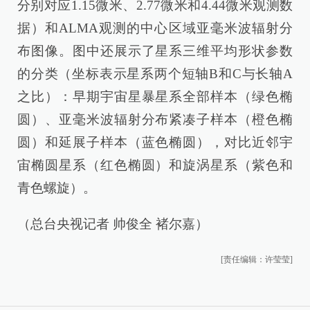
分别对应1.15微米、2.77微米和4.44微米观测数
据）和ALMA观测的中心区域亚毫米波辐射分
布图像。图中还展示了星系三维平均形状参数
的分类（坐标表示星系两个短轴B和C与长轴A
之比）：早期宇宙星暴星系全部样本（绿色椭
圆）、亚毫米波辐射分布紧凑子样本（橙色椭
圆）和延展子样本（蓝色椭圆），对比近邻宇
宙椭圆星系（红色椭圆）和旋涡星系（紫色和
青色螺旋）。
（总台央视记者 帅俊全 褚尔嘉）
[责任编辑：许莹莹]