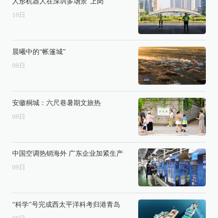
人形机器人在深圳多场景“上岗”
10
日
晨曦中的“帐篷城”
09
日
安徽桐城：六尺巷暑期文旅热
09
日
中国空调热销海外 广东企业加紧生产
09
日
“科学”号完成西太平洋科考归港青岛