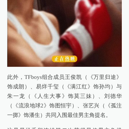
此外，TFboys组合成员王俊凯（《万里归途》
饰成朗）、易烊千玺（《满江红》饰孙均）与
朱一龙（《人生大事》饰莫三妹）、刘德华
（《流浪地球2》饰图恒宇）、张艺兴（《孤注
一掷》饰潘生）共同入围最佳男主角提名。