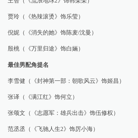
王智（《流浪地球2》饰韩朵朵）
贾玲（《热辣滚烫》饰乐莹）
倪妮（《消失的她》饰陈麦/沈曼）
殷桃（《万里归途》饰白婳）
最佳男配角提名
李雪健（《封神第一部：朝歌风云》饰姬昌）
张译（《满江红》饰何立）
张颂文（《志愿军：雄兵出击》饰伍修权）
范丞丞（《飞驰人生2》饰厉小海）