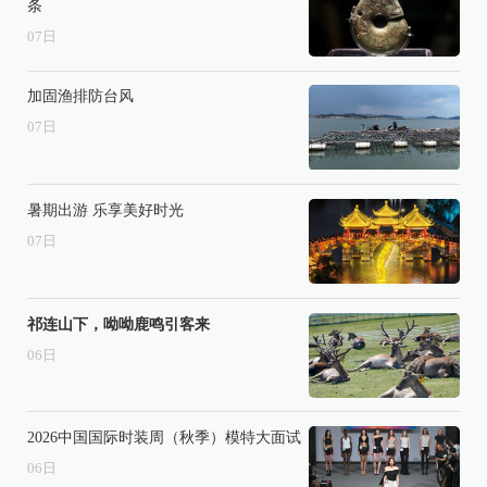
条
07
日
加固渔排防台风
07
日
暑期出游 乐享美好时光
07
日
祁连山下，呦呦鹿鸣引客来
06
日
2026中国国际时装周（秋季）模特大面试
06
日