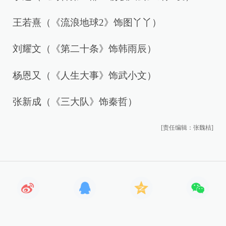
王若熹（《流浪地球2》饰图丫丫）
刘耀文（《第二十条》饰韩雨辰）
杨恩又（《人生大事》饰武小文）
张新成（《三大队》饰秦哲）
[责任编辑：张魏桔]