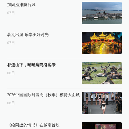
加固渔排防台风
07
日
暑期出游 乐享美好时光
07
日
祁连山下，呦呦鹿鸣引客来
06
日
2026中国国际时装周（秋季）模特大面试
06
日
《给阿嬷的情书》在越南首映