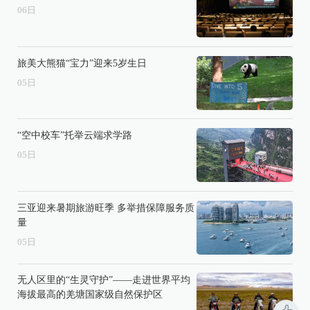
06
日
旅美大熊猫“宝力”迎来5岁生日
05
日
“空中校车”托举云端求学路
05
日
三亚迎来暑期旅游旺季 多举措保障服务质
量
05
日
无人区里的“生灵守护”——走进世界平均
海拔最高的羌塘国家级自然保护区