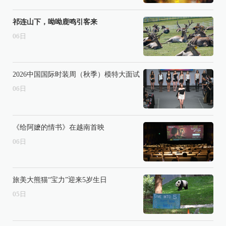
祁连山下，呦呦鹿鸣引客来
06
日
2026中国国际时装周（秋季）模特大面试
06
日
《给阿嬷的情书》在越南首映
06
日
旅美大熊猫“宝力”迎来5岁生日
05
日