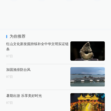
为你推荐
红山文化新发掘持续补全中华文明实证链
条
07
日
加固渔排防台风
07
日
暑期出游 乐享美好时光
07
日