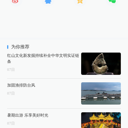
为你推荐
红山文化新发掘持续补全中华文明实证链
条
07
日
加固渔排防台风
07
日
暑期出游 乐享美好时光
07
日