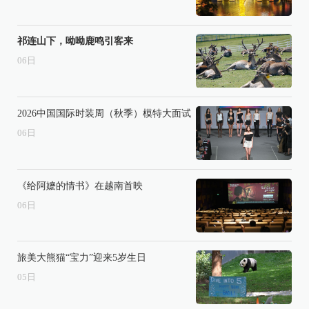
祁连山下，呦呦鹿鸣引客来
06
日
2026中国国际时装周（秋季）模特大面试
06
日
《给阿嬷的情书》在越南首映
06
日
旅美大熊猫“宝力”迎来5岁生日
05
日