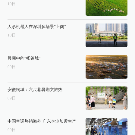
10
日
人形机器人在深圳多场景“上岗”
10
日
晨曦中的“帐篷城”
09
日
安徽桐城：六尺巷暑期文旅热
09
日
中国空调热销海外 广东企业加紧生产
09
日