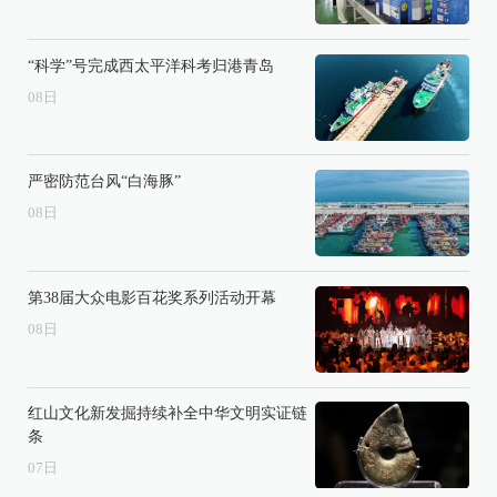
“科学”号完成西太平洋科考归港青岛
08
日
严密防范台风“白海豚”
08
日
第38届大众电影百花奖系列活动开幕
08
日
红山文化新发掘持续补全中华文明实证链
条
07
日