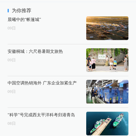
为你推荐
晨曦中的“帐篷城”
09
日
安徽桐城：六尺巷暑期文旅热
09
日
中国空调热销海外 广东企业加紧生产
09
日
“科学”号完成西太平洋科考归港青岛
08
日