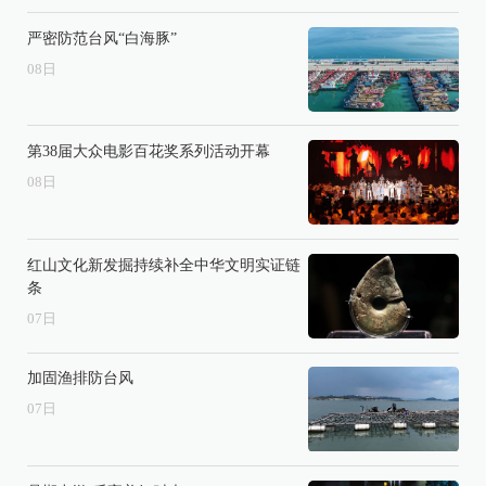
严密防范台风“白海豚”
08
日
第38届大众电影百花奖系列活动开幕
08
日
红山文化新发掘持续补全中华文明实证链
条
07
日
加固渔排防台风
07
日