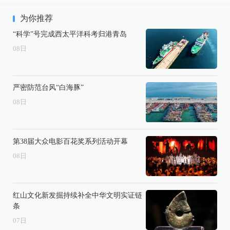
为你推荐
“科学”号完成西太平洋科考归港青岛
08
日
严密防范台风“白海豚”
08
日
第38届大众电影百花奖系列活动开幕
08
日
红山文化新发掘持续补全中华文明实证链
条
07
日