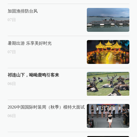
加固渔排防台风
07
日
暑期出游 乐享美好时光
07
日
祁连山下，呦呦鹿鸣引客来
06
日
2026中国国际时装周（秋季）模特大面试
06
日