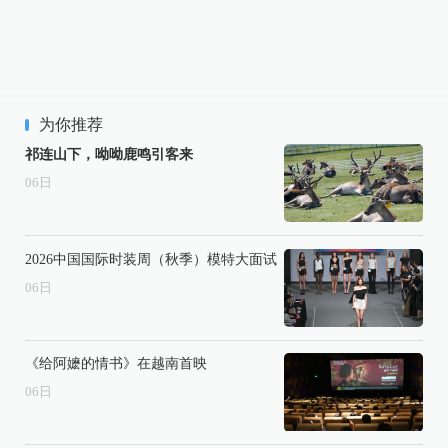
为你推荐
祁连山下，呦呦鹿鸣引客来
06
日
2026中国国际时装周（秋季）模特大面试
06
日
《给阿嬷的情书》在越南首映
06
日