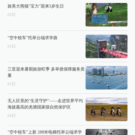
旅美大熊猫“宝力”迎来5岁生日
05
日
“空中校车”托举云端求学路
05
日
三亚迎来暑期旅游旺季 多举措保障服务质
量
05
日
无人区里的“生灵守护”——走进世界平均
海拔最高的羌塘国家级自然保护区
04
日
“空中校车”上新 288米电梯托举云端求学