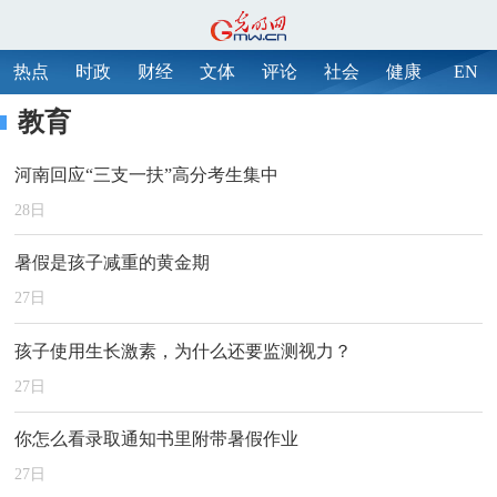
热点
时政
财经
文体
评论
社会
健康
EN
教育
河南回应“三支一扶”高分考生集中
28
日
暑假是孩子减重的黄金期
27
日
孩子使用生长激素，为什么还要监测视力？
27
日
你怎么看录取通知书里附带暑假作业
27
日