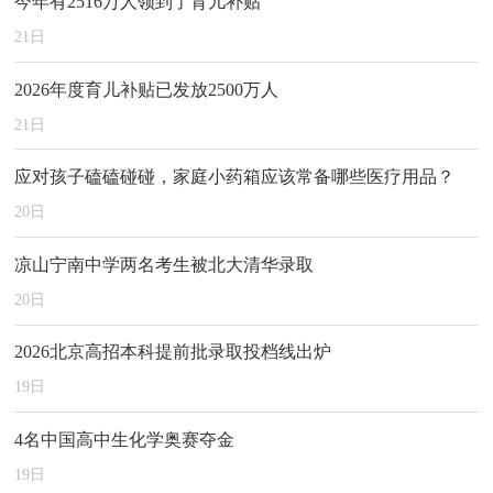
今年有2516万人领到了育儿补贴
21
日
2026年度育儿补贴已发放2500万人
21
日
应对孩子磕磕碰碰，家庭小药箱应该常备哪些医疗用品？
20
日
凉山宁南中学两名考生被北大清华录取
20
日
2026北京高招本科提前批录取投档线出炉
19
日
4名中国高中生化学奥赛夺金
19
日