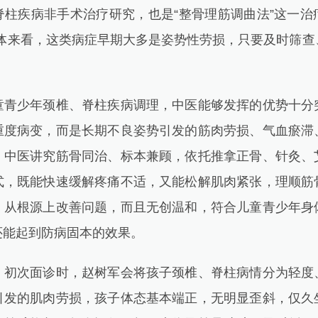
脊柱疾病非手术治疗研究，也是“整骨理筋调曲法”这一治
整体来看，这类病症早期大多是姿势性劳损，只要及时筛查
少年颈椎、脊柱疾病调理，中医能够发挥的优势十分
重度病变，而是长期不良姿势引发的筋肉劳损、气血瘀滞
。中医讲究筋骨同治、标本兼顾，依托推拿正骨、针灸、
式，既能快速缓解疼痛不适，又能松解肌肉紧张，理顺筋
，从根源上改善问题，而且无创温和，符合儿童青少年身
还能起到防病固本的效果。
次面诊时，赵树军会将孩子颈椎、脊柱病情分为轻度
引发的肌肉劳损，孩子体态基本端正，无明显歪斜，仅久