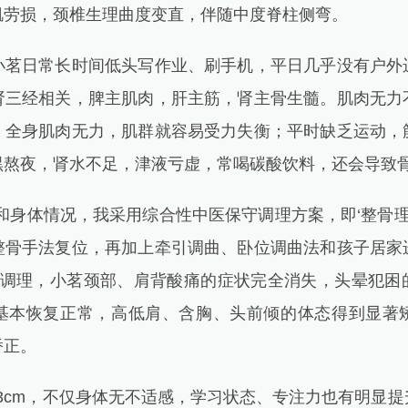
肌劳损，颈椎生理曲度变直，伴随中度脊柱侧弯。
日常长时间低头写作业、刷手机，平日几乎没有户外
肾三经相关，脾主肌肉，肝主筋，肾主骨生髓。肌肉无力
，全身肌肉无力，肌群就容易受力失衡；平时缺乏运动，
黑熬夜，肾水不足，津液亏虚，常喝碳酸饮料，还会导致
身体情况，我采用综合性中医保守调理方案，即‘整骨理筋
整骨手法复位，再加上牵引调曲、卧位调曲法和孩子居家
周调理，小茗颈部、肩背酸痛的症状完全消失，头晕犯困
基本恢复正常，高低肩、含胸、头前倾的体态得到显著
矫正。
3cm，不仅身体无不适感，学习状态、专注力也有明显提