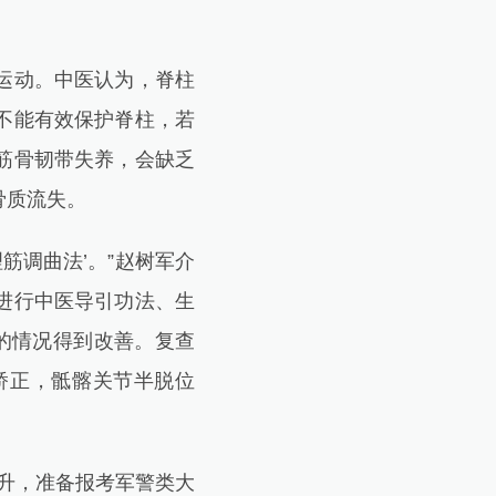
运动。中医认为，脊柱
不能有效保护脊柱，若
筋骨韧带失养，会缺乏
骨质流失。
调曲法’。”赵树军介
进行中医导引功法、生
的情况得到改善。复查
矫正，骶髂关节半脱位
升，准备报考军警类大