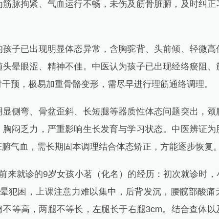
为筋脉拘紧、气血运行不畅，未伤及筋骨脏腑，及时纠正
子已出现明显体态异常，含胸驼背、头前倾、轻微高
随头晕眼涩、精神不佳。中医认为孩子已出现经络瘀阻、
时干预，极易加重骨骼变形，需尽早进行理筋通络调理。
侧弯、骨盆歪斜、长短腿等器质性体态问题突出，颈
、胸闷乏力，严重影响生长发育与学习状态。中医辨证为
脏腑气血，需长期固本调理结合体态矫正，方能逐步恢复
来就诊的9岁女孩小茗（化名）的经历：初次就诊时，
头晕犯困，上课注意力难以集中，后背发沉，腰髋部酸痛
肩不等高，两腿不等长，左腿长于右腿3cm。结合查体以