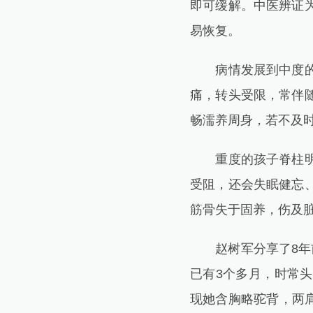
即可缓解。中医辨证
易恢复。
病情发展到中度的孩
痛，转头受限，常伴
畅濡养周身，若不及
重度的孩子脊柱明显
受阻，还会失眠健忘
筋骨失于固养，伤及
赵树军分享了8年前
已有3个多月，时常
现她含胸略驼背，两