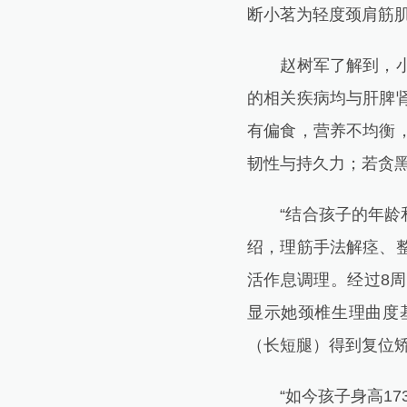
断小茗为轻度颈肩筋
赵树军了解到，小茗
的相关疾病均与肝脾
有偏食，营养不均衡
韧性与持久力；若贪
“结合孩子的年龄和
绍，理筋手法解痉、
活作息调理。经过8
显示她颈椎生理曲度
（长短腿）得到复位
“如今孩子身高17