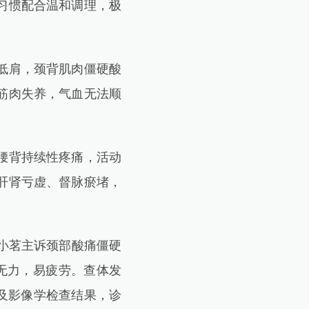
习惯配合温和调理，极
低肩，颈背肌肉僵硬酸
筋肉失养，气血无法顺
腰背持续性疼痛，活动
肝肾亏虚、督脉瘀堵，
。
小茗主诉颈部酸痛僵硬
无力，易疲劳。查体发
及影像学检查结果，诊