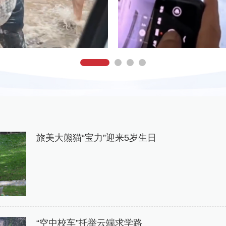
旅美大熊猫“宝力”迎来5岁生日
“空中校车”托举云端求学路