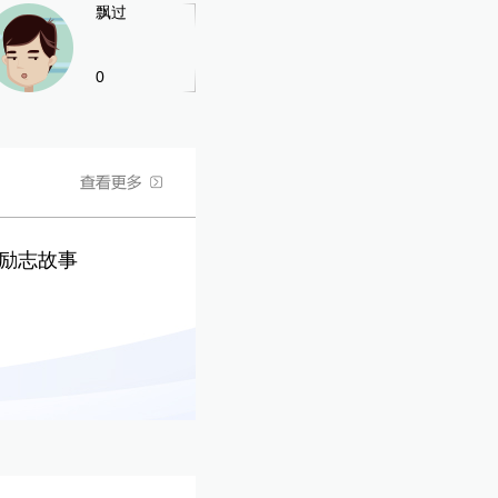
飘过
0
的励志故事