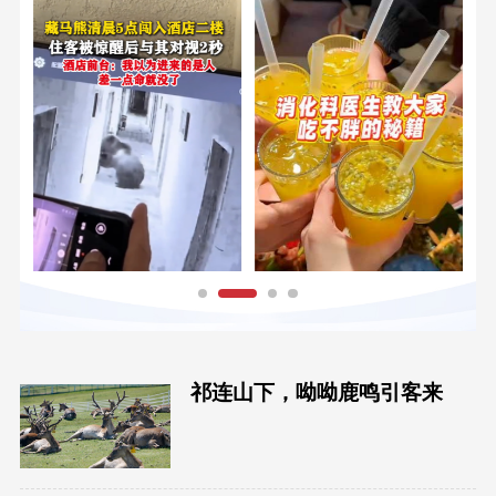
祁连山下，呦呦鹿鸣引客来