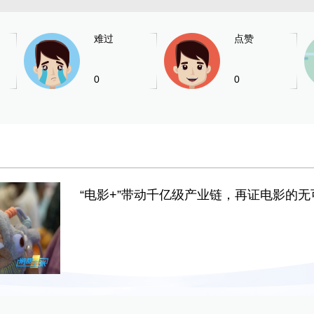
难过
点赞
0
0
“电影+”带动千亿级产业链，再证电影的无