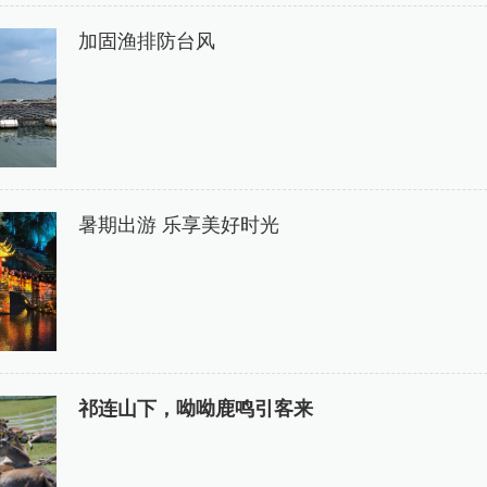
加固渔排防台风
暑期出游 乐享美好时光
祁连山下，呦呦鹿鸣引客来