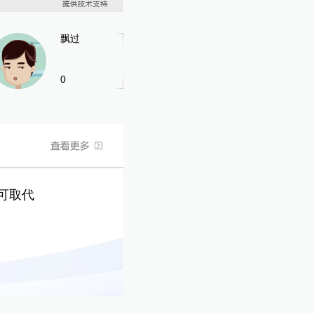
飘过
0
可取代