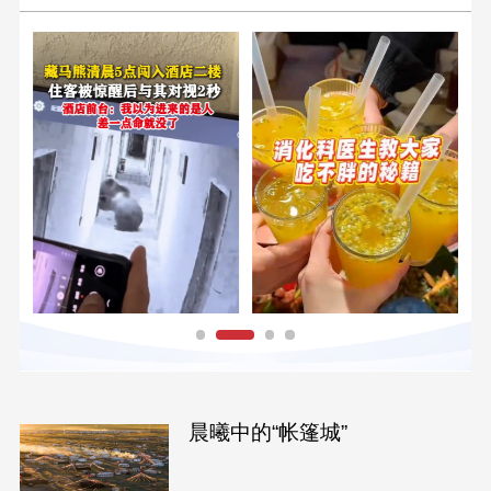
晨曦中的“帐篷城”